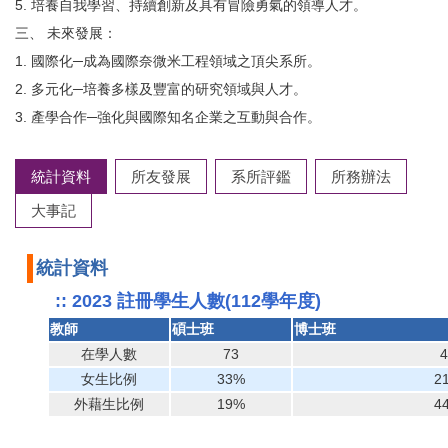
5. 培養自我學習、持續創新及具有冒險勇氣的領導人才。
三、 未來發展：
1. 國際化─成為國際奈微米工程領域之頂尖系所。
2. 多元化─培養多樣及豐富的研究領域與人才。
3. 產學合作─強化與國際知名企業之互動與合作。
統計資料
所友發展
系所評鑑
所務辦法
大事記
統計資料
:: 2023 註冊學生人數(112學年度)
教師
碩士班
博士班
在學人數
73
4
女生比例
33%
2
外藉生比例
19%
4