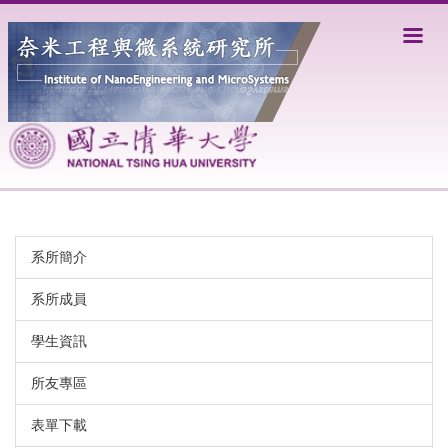
跳
到
主
要
內
容
區
系所簡介
系所成員
學生資訊
所友專區
表單下載