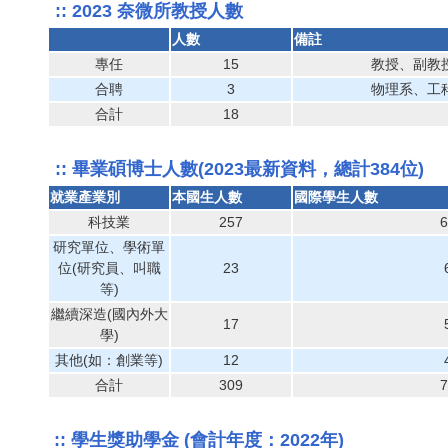
:: 2023 奈微所教授人數
人數
備註
專任
15
教授、副教
合聘
3
物理系、工
合計
18
:: 畢業碩博士人數(2023最新資料，總計384位)
就業產業別
本國生人數
國際學生人數
科技業
257
6
研究單位、學術單
位(研究員、叫職
23
等)
繼續深造(國內外大
17
學)
其他(如：創業等)
12
合計
309
7
:: 學生獎助學金 (會計年度：2022年)