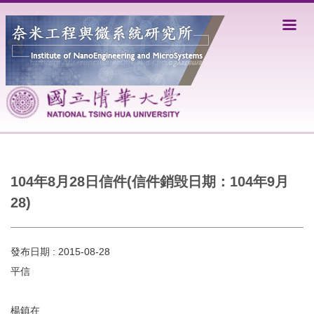
跳
到
主
要
內
容
區
104年8月28日信件(信件銷毁日期：104年9月
28)
發布日期 :
2015-08-28
平信
楊鎮在