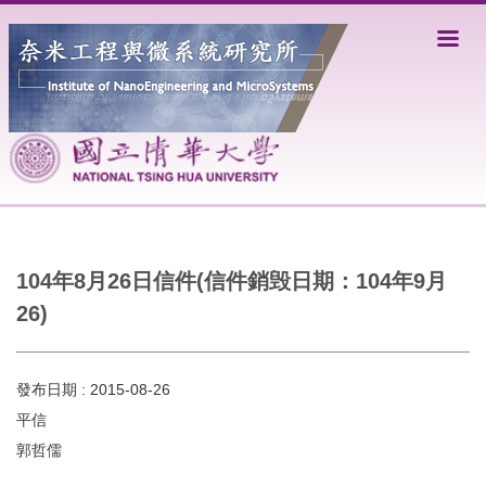
跳
到
主
要
內
容
區
104年8月26日信件(信件銷毁日期：104年9月
26)
發布日期 :
2015-08-26
平信
郭哲儒