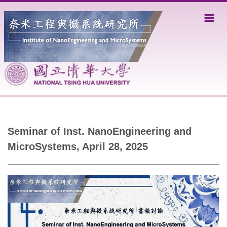
Jump
to
the
main
content
block
Seminar of Inst. NanoEngineering and
MicroSystems, April 28, 2025